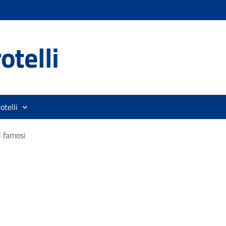
otelli
otelli
 famosi