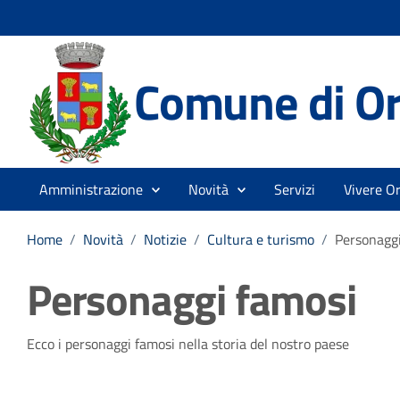
Comune di Or
Amministrazione
Novità
Servizi
Vivere Or
Home
/
Novità
/
Notizie
/
Cultura e turismo
/
Personaggi
Personaggi famosi
Dettagli della notizia
Ecco i personaggi famosi nella storia del nostro paese