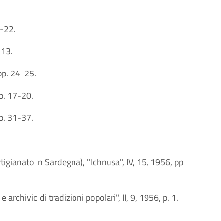
1-22.
-13.
 pp. 24-25.
pp. 17-20.
pp. 31-37.
rtigianato in Sardegna), ''Ichnusa'', IV, 15, 1956, pp.
e archivio di tradizioni popolari'', II, 9, 1956, p. 1.