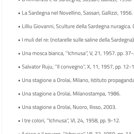
• La Sardegna nel Novellino, Sassari, Gallizzi, 1956.
• Lilliu Giovanni, Sculture della Sardegna nuragica. Ca
• I muli del re: (notarelle sulle saline della Sardegna)
• Una mosca bianca, ''Ichnusa'', V, 21, 1957. pp. 37
• Salvator Ruju, ''Il convegno'', X, 11, 1957, pp. 12-
• Una stagione a Orolai, Milano, Istituto propaganda
• Una stagione a Orolai, Milanostampa, 1986.
• Una stagione a Orolai, Nuoro, Ilisso, 2003.
• I tre colori, ''Ichnusa'', VI, 24, 1958, pp. 9-12.
• Il ricco e il povero, ''Ichnusa'', VII, 32, 1959, pp. 11