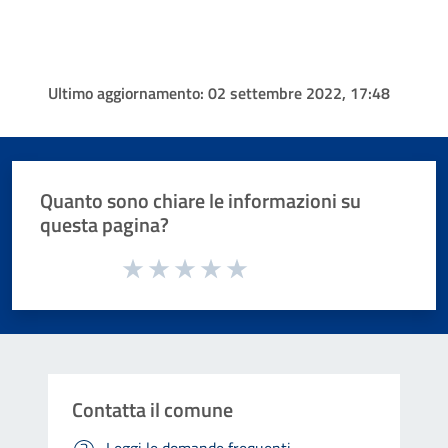
Ultimo aggiornamento:
02 settembre 2022, 17:48
Quanto sono chiare le informazioni su
questa pagina?
Valuta da 1 a 5 stelle la pagina
Valuta 1 stelle su 5
Valuta 2 stelle su 5
Valuta 3 stelle su 5
Valuta 4 stelle su 5
Valuta 5 stelle su 5
Contatta il comune
Leggi le domande frequenti