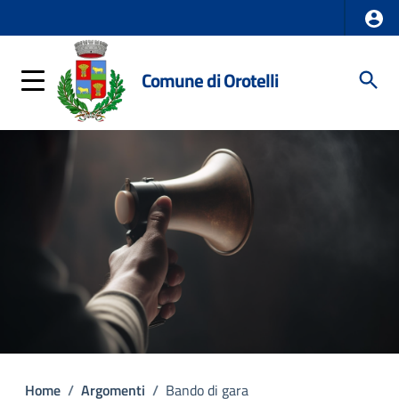
Comune di Orotelli
Home
/
Argomenti
/
Bando di gara