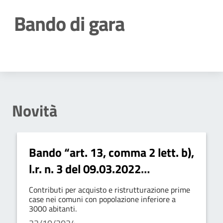
Bando di gara
Dettagli della notizia
Novità
Bando “art. 13, comma 2 lett. b),
l.r. n. 3 del 09.03.2022
disposizioni per contrasto
Contributi per acquisto e ristrutturazione prime
spopolamento” - contributi a
case nei comuni con popolazione inferiore a
3000 abitanti.
fondo perduto per acquisto e