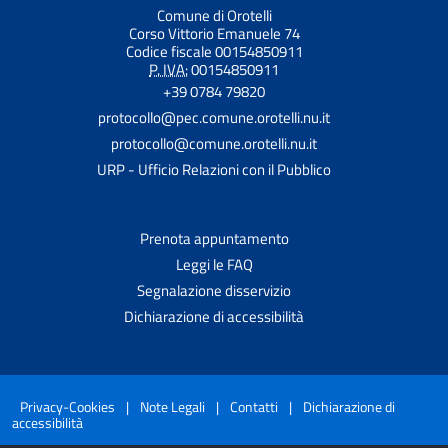
Comune di Orotelli
Corso Vittorio Emanuele 74
Codice fiscale 00154850911
P. IVA:
00154850911
+39 0784 79820
protocollo@pec.comune.orotelli.nu.it
protocollo@comune.orotelli.nu.it
URP - Ufficio Relazioni con il Pubblico
Prenota appuntamento
Leggi le FAQ
Segnalazione disservizio
Dichiarazione di accessibilità
Privacy-Cookies
|
Note Legali
|
Contatti
|
Dichiarazione di
accessibilità